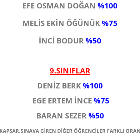
EFE OSMAN DOĞAN
%100
MELİS EKİN ÖĞÜNÜK
%75
İNCİ BODUR
%50
9.SINIFLAR
DENİZ BERK
%100
EGE ERTEM İNCE
%75
BARAN SEZER
%50
KAPSAR.SINAVA GİREN DİĞER ÖĞRENCİLER FARKLI ORA