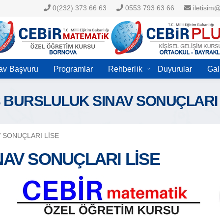
0(232) 373 66 63
0553 793 63 66
iletisim
av Başvuru
Programlar
Rehberlik
Duyurular
Gal
3 BURSLULUK SINAV SONUÇLARI 
 SONUÇLARI LİSE
NAV SONUÇLARI LİSE