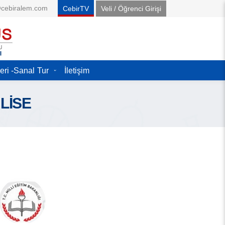
@cebiralem.com
CebirTV
Veli / Öğrenci Girişi
eri -Sanal Tur
İletişim
LİSE