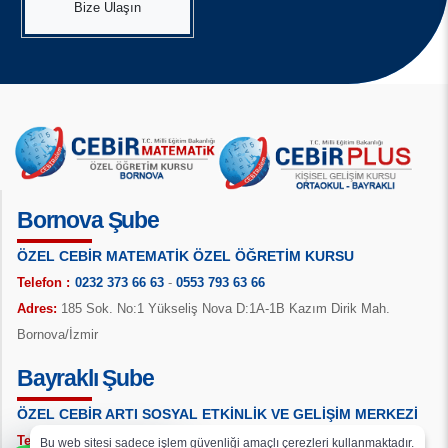
Bize Ulaşın
Bornova Şube
ÖZEL CEBİR MATEMATİK ÖZEL ÖĞRETİM KURSU
Telefon :
0232 373 66 63
-
0553 793 63 66
Adres:
185 Sok. No:1 Yükseliş Nova D:1A-1B Kazım Dirik Mah.
Bornova/İzmir
Bayraklı Şube
ÖZEL CEBİR ARTI SOSYAL ETKİNLİK VE GELİŞİM MERKEZİ
Telefon :
0232 999 68 63
-
0532 399 68 63
Bu web sitesi sadece işlem güvenliği amaçlı çerezleri kullanmaktadır.